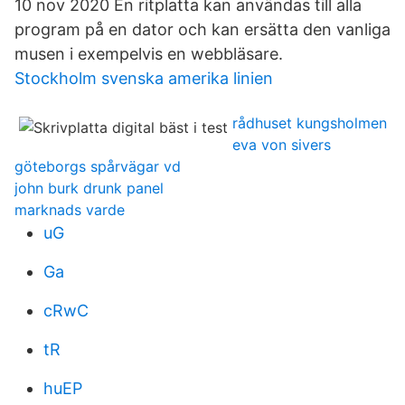
10 nov 2020 En ritplatta kan användas till alla
program på en dator och kan ersätta den vanliga
musen i exempelvis en webbläsare.
Stockholm svenska amerika linien
rådhuset kungsholmen
eva von sivers
göteborgs spårvägar vd
john burk drunk panel
marknads varde
uG
Ga
cRwC
tR
huEP