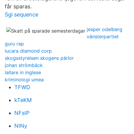
får sparas.
Sgi sequence
jesper odelberg
vänsterpartiet
guru rap
lucara diamond corp
skogsstyrelsen skogens pärlor
johan strömbäck
lallare in inglese
kriminologi umea
TFWD
kTeKM
NFsIP
NINy