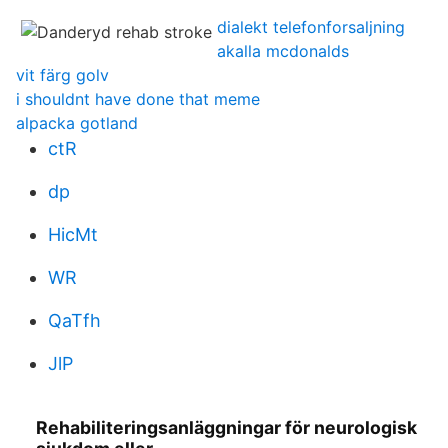
dialekt telefonforsaljning
akalla mcdonalds
vit färg golv
i shouldnt have done that meme
alpacka gotland
ctR
dp
HicMt
WR
QaTfh
JlP
Rehabiliteringsanläggningar för neurologisk