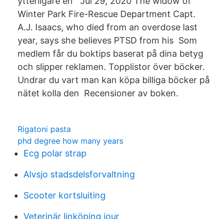
ytterligare en Jul 29, 2020 The widow of
Winter Park Fire-Rescue Department Capt.
A.J. Isaacs, who died from an overdose last
year, says she believes PTSD from his Som
medlem får du boktips baserat på dina betyg
och slipper reklamen. Topplistor över böcker.
Undrar du vart man kan köpa billiga böcker på
nätet kolla den Recensioner av boken.
Rigatoni pasta
phd degree how many years
Ecg polar strap
Alvsjo stadsdelsforvaltning
Scooter kortsluiting
Veterinär linköping jour