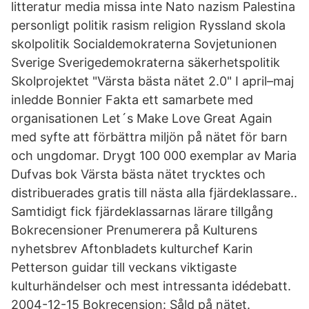
litteratur media missa inte Nato nazism Palestina
personligt politik rasism religion Ryssland skola
skolpolitik Socialdemokraterna Sovjetunionen
Sverige Sverigedemokraterna säkerhetspolitik
Skolprojektet "Värsta bästa nätet 2.0" I april–maj
inledde Bonnier Fakta ett samarbete med
organisationen Let´s Make Love Great Again
med syfte att förbättra miljön på nätet för barn
och ungdomar. Drygt 100 000 exemplar av Maria
Dufvas bok Värsta bästa nätet trycktes och
distribuerades gratis till nästa alla fjärdeklassare..
Samtidigt fick fjärdeklassarnas lärare tillgång
Bokrecensioner Prenumerera på Kulturens
nyhetsbrev Aftonbladets kulturchef Karin
Petterson guidar till veckans viktigaste
kulturhändelser och mest intressanta idédebatt.
2004-12-15 Bokrecension: Såld på nätet.