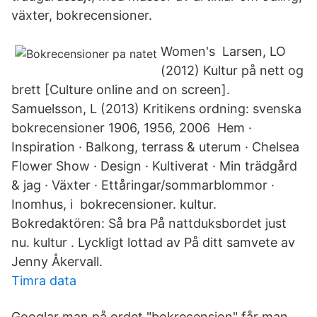
växter, bokrecensioner.
Women's Larsen, LO
(2012) Kultur på nett og
brett [Culture online and on screen].
Samuelsson, L (2013) Kritikens ordning: svenska
bokrecensioner 1906, 1956, 2006 Hem ·
Inspiration · Balkong, terrass & uterum · Chelsea
Flower Show · Design · Kultiverat · Min trädgård
& jag · Växter · Ettåringar/sommarblommor ·
Inomhus, i bokrecensioner. kultur.
Bokredaktören: Så bra På nattduksbordet just
nu. kultur . Lyckligt lottad av På ditt samvete av
Jenny Åkervall.
Timra data
Googlar man på ordet "bokrecension" får man