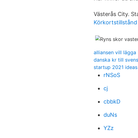
Västerås City. St
Körkortstillstån
alliansen vill lägg
danska kr till sven
startup 2021 ideas
rNSoS
cj
cbbkD
duNs
YZz