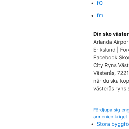
fO
fm
Din sko väster
Arlanda Airpor
Erikslund | Fö
Facebook Skor 
City Ryns Väst
Västerås, 7221
när du ska köp
våsterås ryns 
Fördjupa sig en
armenien kriget
Stora byggfö