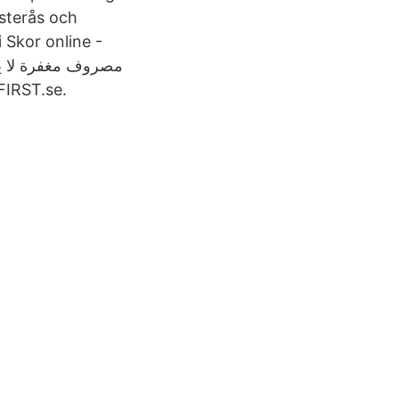
ästerås och
i Skor online -
FIRST.se.