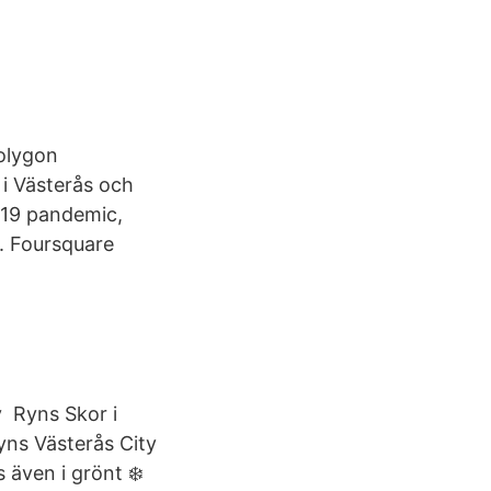
olygon
i Västerås och
-19 pandemic,
g. Foursquare
v Ryns Skor i
yns Västerås City
 även i grönt ❄️