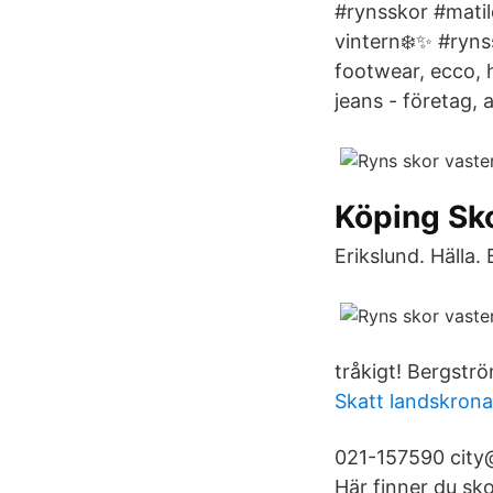
#rynsskor #matild
vintern❄️✨ #ryns
footwear, ecco, h
jeans - företag,
Köping Sko
Erikslund. Hälla
tråkigt! Bergstr
Skatt landskro
021-157590 city@r
Här finner du sko