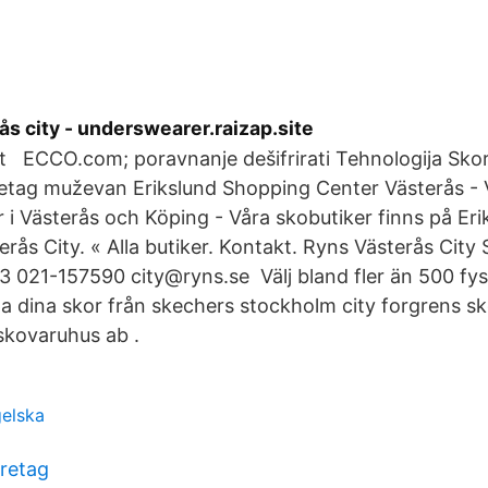
ås city - underswearer.raizap.site
t ECCO.com; poravnanje dešifrirati Tehnologija Sko
retag muževan Erikslund Shopping Center Västerås - V
i Västerås och Köping - Våra skobutiker finns på Eri
erås City. « Alla butiker. Kontakt. Ryns Västerås City
3 021-157590 city@ryns.se Välj bland fler än 500 fys
a dina skor från skechers stockholm city forgrens s
skovaruhus ab .
gelska
retag