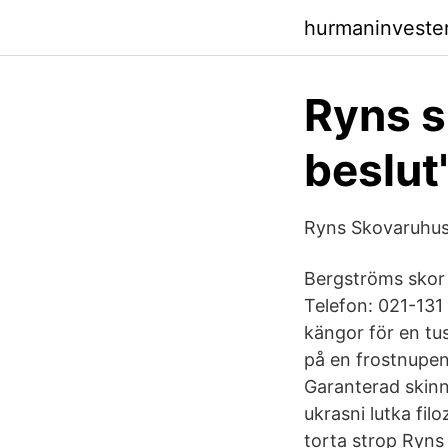
hurmaninveste
Ryns s
beslut
Ryns Skovaruhus 
Bergströms skor
Telefon: 021-131
kängor för en tu
på en frostnupen
Garanterad skinn
ukrasni lutka fil
torta strop Ryns