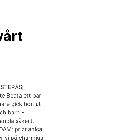
vårt
VÄSTERÅS;
te Beata ett par
are gick hon ut
ch barn -
andla säkert.
 DAM; priznanica
er vi på charmiga