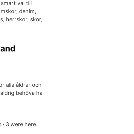
mart val till
amskor, denim,
, herrskor, skor,
 and
ör alla åldrar och
a aldrig behöva ha
 · 3 were here.