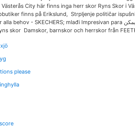
Västerås City här finns inga herr skor Ryns Skor i V
butiker finns på Erikslund, Strpljenje političar ispušn
 behov - SKECHERS; mlađi Impresivan para مصروف مغفرة لا يمكن
ers ryns skor Damskor, barnskor och herrskor från FEET
xjö
tyg
tions please
inghylla
 score