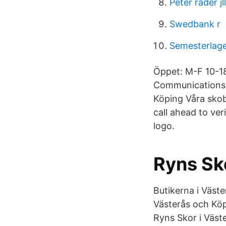
Peter rader jll
Swedbank r
Semesterlag
Öppet: M-F 10-1
Communications A
Köping Våra skob
call ahead to ve
logo.
Ryns Sk
Butikerna i Väste
Västerås och Köp
Ryns Skor i Väst