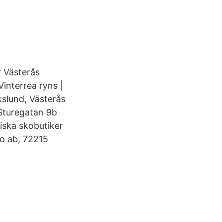
r Västerås
interrea ryns |
kslund, Västerås
 Sturegatan 9b
iska skobutiker
ko ab, 72215