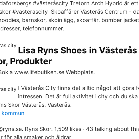
aforsbergs #västeråscity Tretorn Arch Hybrid är ett s
skor #vasterascity Skoaffärer Västerås Centrum - d
oodies, barnskor, skoinlägg, skoaffär, bomber jackets
 adresser, telefonnummer.
Lisa Ryns Shoes in Västerås
r, Produkter
. Bokia www.lifebutiken.se Webbplats.
I Västerås City finns det alltid något att göra f
intressen. Det är full aktivitet i city och du sk
öms Skor Västerås, Västerås.
na kommun
yns.se. Ryns Skor. 1,509 likes · 43 talking about this
r för alla smaker och åldrar.