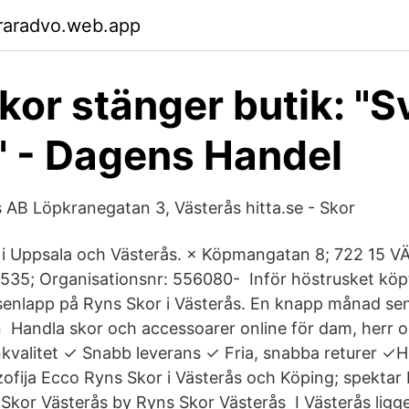
raradvo.web.app
kor stänger butik: "S
" - Dagens Handel
AB Löpkranegatan 3, Västerås hitta.se - Skor
 i Uppsala och Västerås. × Köpmangatan 8; 722 15 
 535; Organisationsnr: 556080- Inför höstrusket köp
senlapp på Ryns Skor i Västerås. En knapp månad sen
 Handla skor och accessoarer online för dam, herr o
kvalitet ✓ Snabb leverans ✓ Fria, snabba returer ✓H
ozofija Ecco Ryns Skor i Västerås och Köping; spektar
 Skor Västerås by Ryns Skor Västerås I Västerås ligg