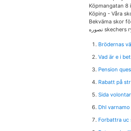
Köpmangatan 8 i 
Köping - Våra sko
Bekväma skor för alla
تصوره skech
Brödernas vä
Vad är e i be
Pension ques
Rabatt på str
Sida volontar
Dhl varnamo
Forbattra uc