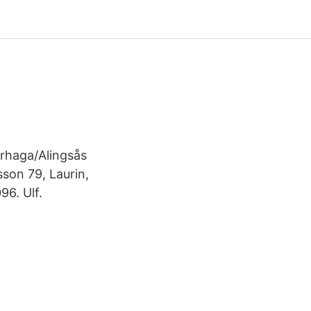
örhaga/Alingsås
sson 79, Laurin,
6. Ulf.