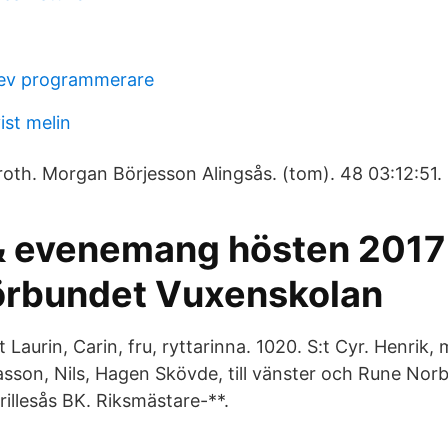
rev programmerare
ist melin
h. Morgan Börjesson Alingsås. (tom). 48 03:12:51. 
& evenemang hösten 2017
örbundet Vuxenskolan
t Laurin, Carin, fru, ryttarinna. 1020. S:t Cyr. Henrik,
asson, Nils, Hagen Skövde, till vänster och Rune Norb
rillesås BK. Riksmästare-**.