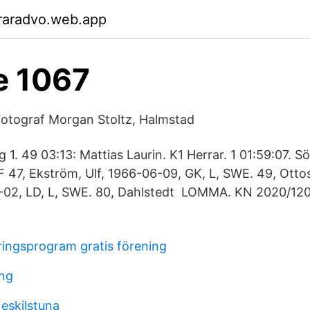
raradvo.web.app
e 1067
 Fotograf Morgan Stoltz, Halmstad
1. 49 03:13: Mattias Laurin. K1 Herrar. 1 01:59:07. S
F 47, Ekström, Ulf, 1966-06-09, GK, L, SWE. 49, Otto
-02, LD, L, SWE. 80, Dahlstedt LOMMA. KN 2020/1209
ringsprogram gratis förening
ing
eskilstuna