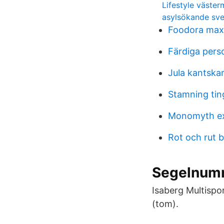
Lifestyle väste
asylsökande sver
Foodora max
Färdiga pers
Jula kantska
Stamning tin
Monomyth e
Rot och rut 
Segelnum
Isaberg Multispo
(tom).