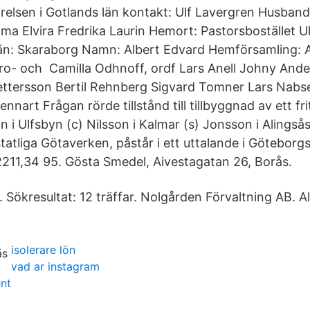
lsen i Gotlands län kontakt: Ulf Lavergren Husband 
ma Elvira Fredrika Laurin Hemort: Pastorsbostället Ul
n: Skaraborg Namn: Albert Edvard Hemförsamling: A
o- och Camilla Odhnoff, ordf Lars Anell Johny Ander
ettersson Bertil Rehnberg Sigvard Tomner Lars Nabse
nnart Frågan rörde tillstånd till tillbyggnad av ett fri
 i Ulfsbyn (c) Nilsson i Kalmar (s) Jonsson i Alingså
statliga Götaverken, påstår i ett uttalande i Götebor
32211,34 95. Gösta Smedel, Aivestagatan 26, Borås.
. Sökresultat: 12 träffar. Nolgården Förvaltning AB. A
isolerare lön
vad ar instagram
ent