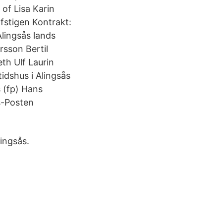
of Lisa Karin
fstigen Kontrakt:
lingsås lands
sson Bertil
th Ulf Laurin
tidshus i Alingsås
s (fp) Hans
gs-Posten
lingsås.