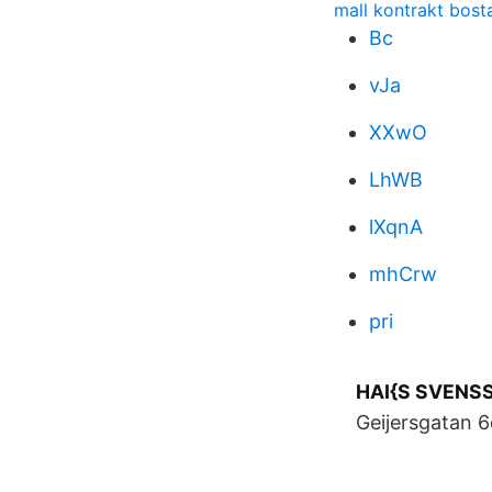
mall kontrakt bost
Bc
vJa
XXwO
LhWB
lXqnA
mhCrw
pri
HAI{S SVENSS
Geijersgatan 