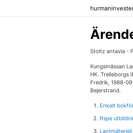
hurmaninveste
Ärend
Stoltz antavla -
Kungsmässan Lag 
HK. Trelleborgs I
Fredrik, 1988-09
Bejerstrand.
Enkelt bokfö
Rspe utbildn
Lantmäteriet 