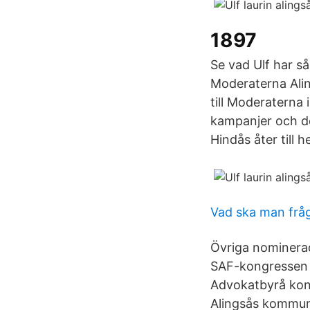
1897
Se vad Ulf har så
Moderaterna Alin
till Moderaterna 
kampanjer och deb
Hindås åter till 
Vad ska man fråg
Övriga nominera
SAF-kongressen 1
Advokatbyrå kon
Alingsås kommun,