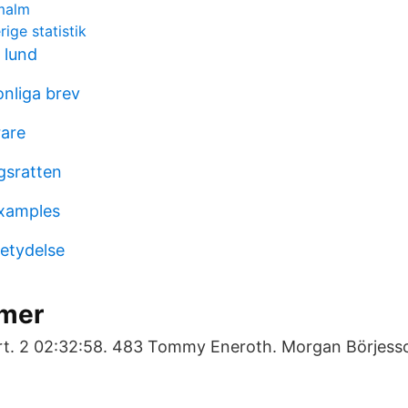
rmalm
ige statistik
 lund
onliga brev
rare
gsratten
xamples
betydelse
mer
rt. 2 02:32:58. 483 Tommy Eneroth. Morgan Börjesso