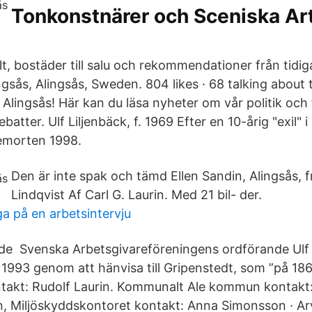
Tonkonstnärer och Sceniska Art
lt, bostäder till salu och rekommendationer från tidig
gsås, Alingsås, Sweden. 804 likes · 68 talking about
i Alingsås! Här kan du läsa nyheter om vår politik och 
atter. Ulf Liljenbäck, f. 1969 Efter en 10-årig "exil"
hemorten 1998.
Den är inte spak och tämd Ellen Sandin, Alingsås, 
Lindqvist Af Carl G. Laurin. Med 21 bil- der.
a på en arbetsintervju
de Svenska Arbetsgivareföreningens ordförande Ulf
993 genom att hänvisa till Gripenstedt, som ”på 18
takt: Rudolf Laurin. Kommunalt Ale kommun kontakt:
 Miljöskyddskontoret kontakt: Anna Simonsson · Arv