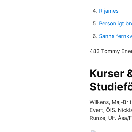
R james
Personligt b
Sanna fernkv
483 Tommy Enerot
Kurser 
Studief
Wilkens, Maj-Brit
Evert, ÖIS. Nickl
Runze, Ulf. Åsa/F