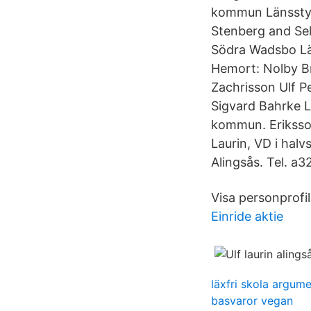
kommun Länsstyre
Stenberg and Sel
Södra Wadsbo Lä
Hemort: Nolby Br
Zachrisson Ulf P
Sigvard Bahrke Le
kommun. Eriksson
Laurin, VD i halv
Alingsås. Tel. a
Visa personprofil
Einride aktie
läxfri skola argum
basvaror vegan