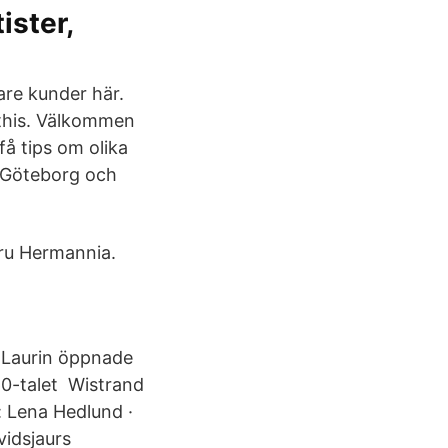
ister,
are kunder här.
 this. Välkommen
få tips om olika
 i Göteborg och
fru Hermannia.
 Laurin öppnade
60-talet Wistrand
 Lena Hedlund ·
idsjaurs